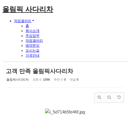
올림픽 사다리차
작업갤러리
홈
회사소개
주요업무
작업갤러리
예약문의
오시는길
가격안내
고객 만족 올림픽사다리차
올림픽사다리차
조회 수
1096
추천 수
0
댓글
0