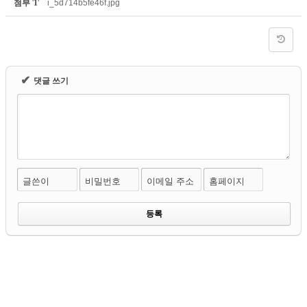
첨부
'
1
'
i_5d714b5fe46f.jpg
✔
댓글 쓰기
글쓴이
비밀번호
이메일 주소
홈페이지